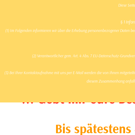
Direkt zum Seiteninhalt
Nag
Diese Seit
§ 1 Inf
(1) Im Folgenden informieren wir über die Erhebung personenbezogener Daten bei 
Startseite
Produkte
(2) Verantwortlicher gem. Art. 4 Abs. 7 EU-Datenschutz-Grund
Meerschweinchen Ausstellungen 2026
(3) Bei Ihrer Kontaktaufnahme mit uns per E-Mail werden die von Ihnen mitgeteilt
diesem Zusammenhang anfallen
Produkte > Meerschweinchen Ausstellungstermine 2026
!!! Gebt mir eure Be
Bis spätestens