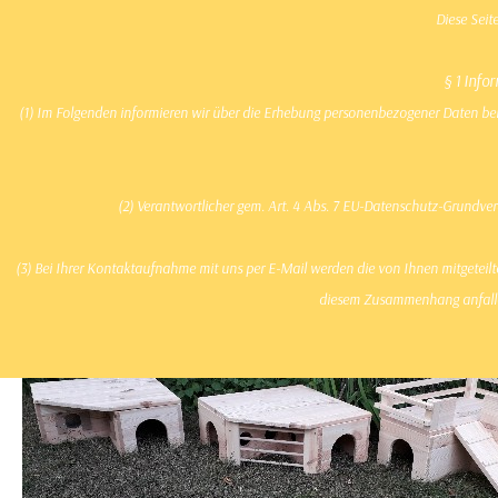
Direkt zum Seiteninhalt
Nag
Diese Seit
§ 1 Inf
(1) Im Folgenden informieren wir über die Erhebung personenbezogener Daten bei 
Startseite
Produkte
(2) Verantwortlicher gem. Art. 4 Abs. 7 EU-Datenschutz-Grund
Häuser im L-Format
(3) Bei Ihrer Kontaktaufnahme mit uns per E-Mail werden die von Ihnen mitgeteilt
diesem Zusammenhang anfallen
Produkte > Besondere Immobilien