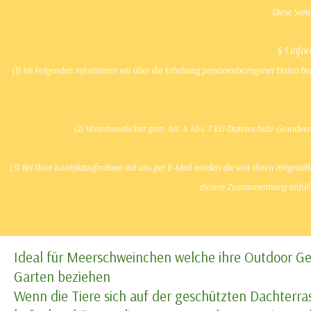
Direkt zum Seiteninhalt
Nag
Diese Seit
§ 1 Inf
(1) Im Folgenden informieren wir über die Erhebung personenbezogener Daten bei 
Startseite
Produkte
(2) Verantwortlicher gem. Art. 4 Abs. 7 EU-Datenschutz-Grund
Schöne Aussicht premium Behausung für Meerschweine
(3) Bei Ihrer Kontaktaufnahme mit uns per E-Mail werden die von Ihnen mitgeteilt
diesem Zusammenhang anfallen
Produkte > Villen mit Terrasse
Villa "Schöne Aussicht" mit Heuspender
Ideal für Meerschweinchen welche ihre Outdoor G
Garten beziehen
Wenn die Tiere sich auf der geschützten Dachterra